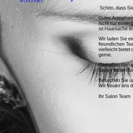
KONTAKT
Schön, dass Si
Gutes Aussehen,
nicht nur einen 
ist Haarsache e
Wir laden Sie e
freundlichen Te
vielleicht biete
gerne.
Genießen Sie un
Seiten finden S
Besuchen Sie un
Wir freuen uns 
Ihr Salon Team