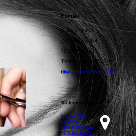
Kontakt
Kilian & friends
Zähringerstr. 334
79108 Freiburg
Telefon: +49 761 53826
kilian.and.friends@t-online.de
So finden Sie uns
Nutzen Sie
unseren
interaktiven La­
ge­plan, um zu