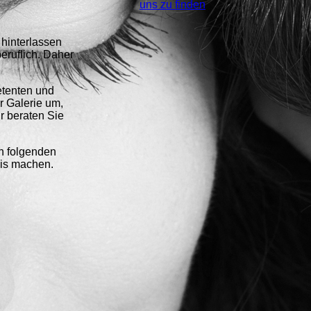
uns zu finden
hinterlassen
eruflich. Daher
etenten und
r Galerie um,
ir beraten Sie
n folgenden
nis machen.