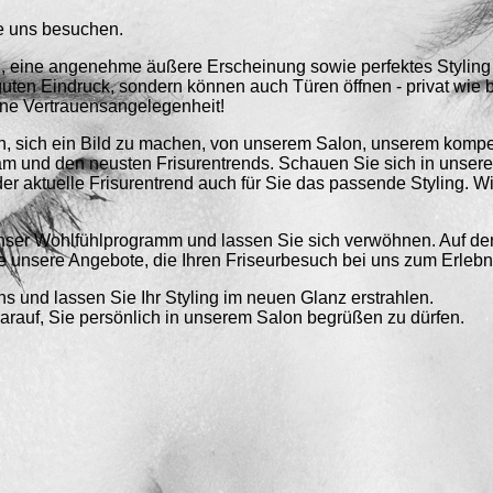
e uns besuchen.
 eine angenehme äußere Erscheinung sowie perfektes Styling 
guten Eindruck, sondern können auch Türen öffnen - privat wie b
ine Vertrauensangelegenheit!
in, sich ein Bild zu machen, von unserem Salon, unserem komp
am und den neusten Frisurentrends. Schauen Sie sich in unsere
t der aktuelle Frisurentrend auch für Sie das passende Styling. W
ser Wohlfühlprogramm und lassen Sie sich verwöhnen. Auf de
ie unsere Angebote, die Ihren Friseurbesuch bei uns zum Erleb
s und lassen Sie Ihr Styling im neuen Glanz erstrahlen.
darauf, Sie persönlich in unserem Salon begrüßen zu dürfen.