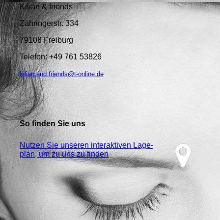
Kilian & friends
Zähringerstr. 334
79108 Freiburg
Telefon: +49 761 53826
kilian.and.friends@t-online.de
So finden Sie uns
Nutzen Sie unseren interaktiven La­ge­
plan, um zu uns zu finden