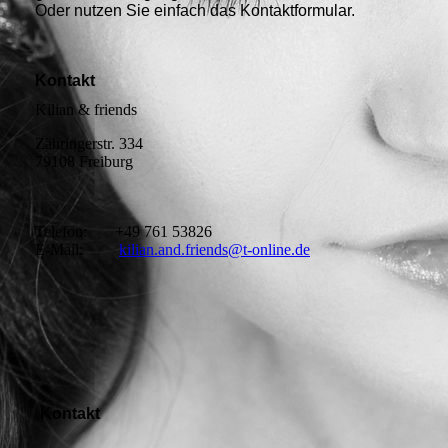
Oder nutzen Sie einfach das Kontaktformular.
Kontakt
Kilian & friends
Zähringerstr. 334
79108 Freiburg
Telefon: +49 761 53826
E-Mail:
kilian.and.friends@t-online.de
Kontakt